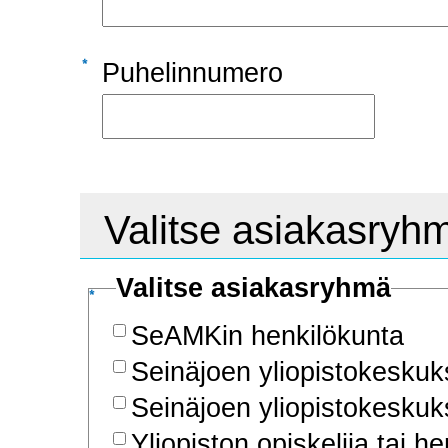
Puhelinnumero
Valitse asiakasryh
Valitse asiakasryhmä
SeAMKin henkilökunta
Seinäjoen yliopistokeskuk
Seinäjoen yliopistokeskuk
Yliopiston opiskelija tai h